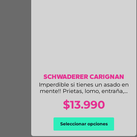
SCHWADERER CARIGNAN
Imperdible si tienes un asado en
mente!! Prietas, lomo, entraña,…
$
13.990
Este
Seleccionar opciones
producto
tiene
múltiples