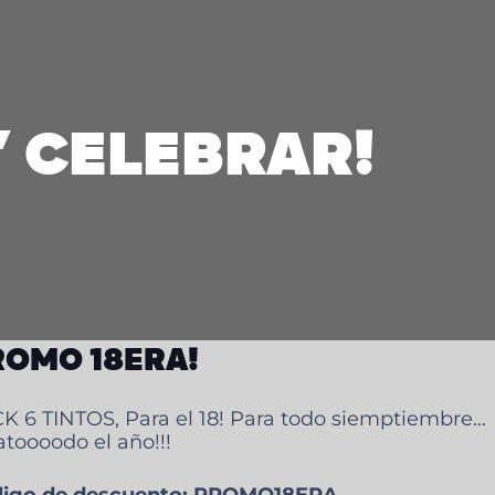
variantes.
Las
opciones
se
pueden
elegir
 CELEBRAR!
en
la
página
de
producto
ROMO 18ERA!
K 6 TINTOS, Para el 18! Para todo siemptiembre…
atoooodo el año!!!
igo de descuento: PROMO18ERA