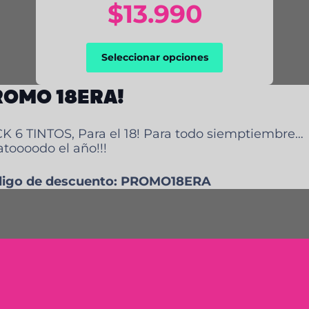
$
13.990
Este
Seleccionar opciones
producto
tiene
múltiples
ROMO 18ERA!
variantes.
Las
opciones
se
K 6 TINTOS, Para el 18! Para todo siemptiembre…
pueden
atoooodo el año!!!
elegir
en
la
igo de descuento: PROMO18ERA
página
de
producto