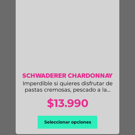
SCHWADERER CHARDONNAY
Imperdible si quieres disfrutar de
pastas cremosas, pescado a la…
$
13.990
Este
Seleccionar opciones
producto
tiene
múltiples