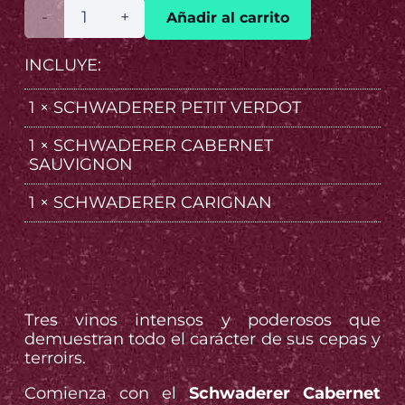
precio
precio
3
Añadir al carrito
original
actual
TINTOS
INCLUYE:
POWER
1 ×
SCHWADERER PETIT VERDOT
era:
es:
cantidad
1 ×
SCHWADERER CABERNET
SAUVIGNON
$41.990.
$33.500
1 ×
SCHWADERER CARIGNAN
Tres vinos intensos y poderosos que
demuestran todo el carácter de sus cepas y
terroirs.
Comienza con el
Schwaderer Cabernet