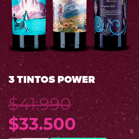
3 TINTOS POWER
$
41.990
El
El
$
33.500