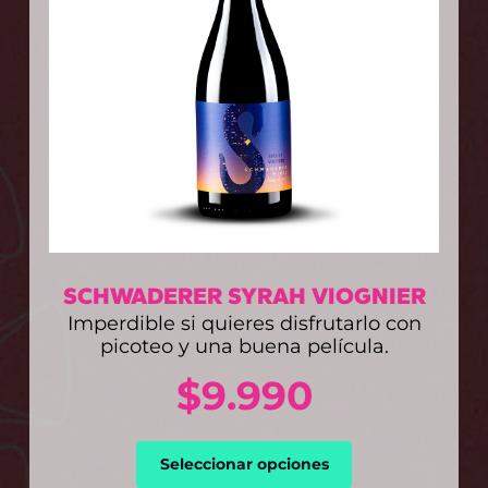
SCHWADERER SYRAH VIOGNIER
Imperdible si quieres disfrutarlo con
picoteo y una buena película.
$
9.990
Este
Seleccionar opciones
producto
tiene