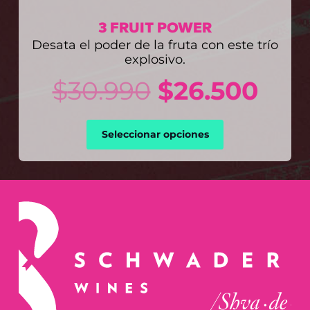
3 FRUIT POWER
Desata el poder de la fruta con este trío
explosivo.
El
El
$
30.990
$
26.500
precio
pre
Seleccionar opciones
original
act
era:
es:
$30.990.
$26