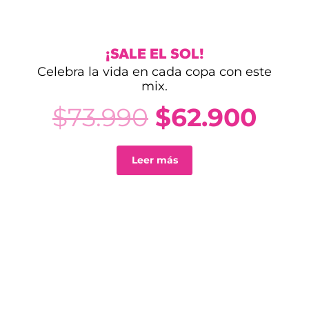
¡SALE EL SOL!
Celebra la vida en cada copa con este
mix.
El
El
$
73.990
$
62.900
precio
pre
Leer más
original
act
era:
es:
$73.990.
$62