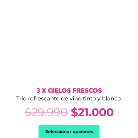
3 X CIELOS FRESCOS
Trío refrescante de vino tinto y blanco.
El
El
$
29.990
$
21.000
precio
prec
Seleccionar opciones