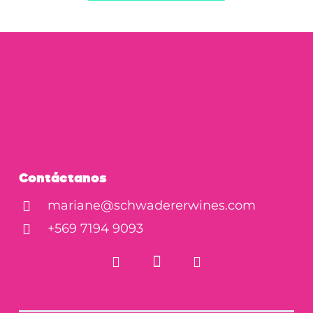
original
actu
era:
es:
$29.990.
$21.
Contáctanos
mariane@schwadererwines.com
+569 7194 9093