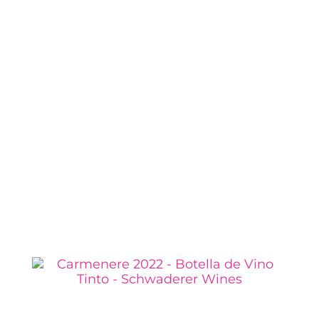
pescados y mariscos.
Este pack «Clásicos X3» celebra lo mejor de
las cepas chilenas, ofreciéndote un
recorrido de sabores icónicos que definen
nuestra tradición vinícola.
NUESTROS VINOS
DESTACADOS